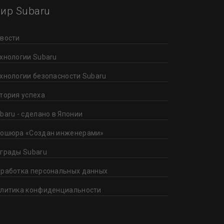
ир Subaru
вости
хнологии Subaru
хнологии безопасности Subaru
тория успеха
baru - сделано в Японии
ошюра «Создан инженерами»
грады Subaru
работка персональных данных
литика конфиденциальности