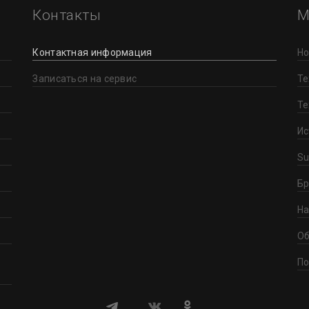
Контакты
М
Контактная информация
Но
Записаться на сервис
Те
Те
Ис
Su
Бр
На
Об
По