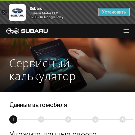
Subaru
×
Установить
Subaru Motor LLC
FREE - In Google Play
Сервисный
калькулятор
Данные автомобиля
1
2
3
4
5
Укажите данные своего