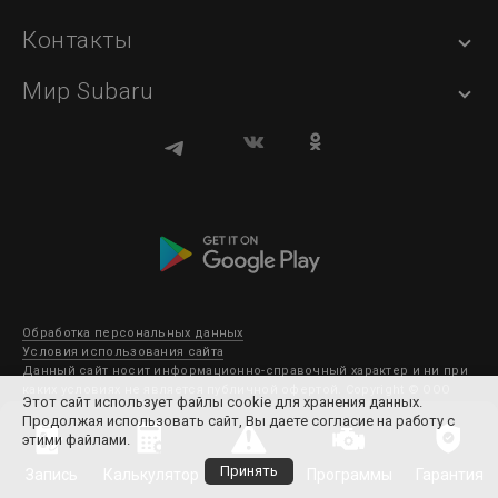
Контакты
Мир Subaru
Обработка персональных данных
Условия использования сайта
Данный сайт носит информационно-справочный характер и ни при
каких условиях не является публичной офертой. Copyright © ООО
Этот сайт использует файлы cookie для хранения данных.
Субару Мотор 2003-2026. Все права защищены.
Продолжая использовать сайт, Вы даете согласие на работу с
этими файлами.
Принять
Запись
Калькулятор
Отзывы
Программы
Гарантия