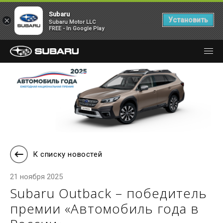
Subaru
×
Установить
Subaru Motor LLC
FREE - In Google Play
К списку новостей
21 ноября 2025
Subaru Outback – победитель
премии «Автомобиль года в