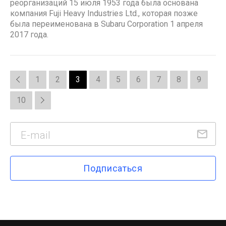
реорганизаций 15 июля 1953 года была основана
компания Fuji Heavy Industries Ltd., которая позже
была переименована в Subaru Corporation 1 апреля
2017 года.
1
2
3
4
5
6
7
8
9
10
Подписаться