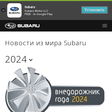
Subaru
×
Установить
Subaru Motor LLC
FREE - In Google Play
Новости из мира Subaru
2024